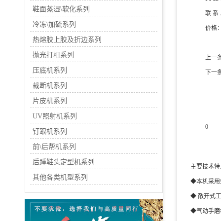
鞋面蒸湿\软化系列
联 系
冷冻\加硫系列
价格
热熔胶上胶及折边系列
抛光打粗系列
上一
压底机系列
下一
裁断机系列
片皮机系列
UV照射机系列
0
钉跟机系列
前\后帮机系列
产品
后踵鞋头定型机系列
主要技术特
其他各类机型系列
◆本机采用
◆ 敞开式
◆气动手磨