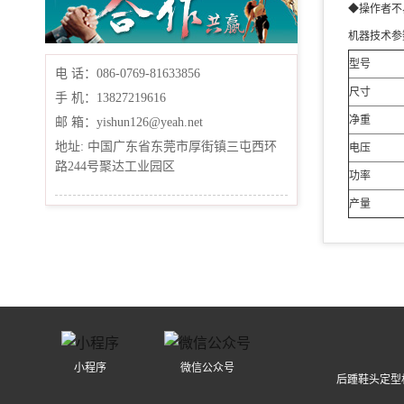
◆操作者不
机器技术参
型号
电 话：086-0769-81633856
尺寸
手 机：13827219616
净重
邮 箱：yishun126@yeah.net
地址: 中国广东省东莞市厚街镇三屯西环
电压
路244号聚达工业园区
功率
产量
小程序
微信公众号
后踵鞋头定型