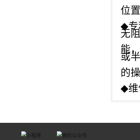
位
◆
专
无
能
或
的
◆
维