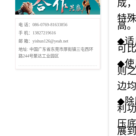
成
特
高
电 话：086-0769-81633856
手 机：13827219616
◆
适
邮 箱：yishun126@yeah.net
可
地址: 中国广东省东莞市厚街镇三屯西环
路244号聚达工业园区
◆
使
则
边
◆
除
利
压
展