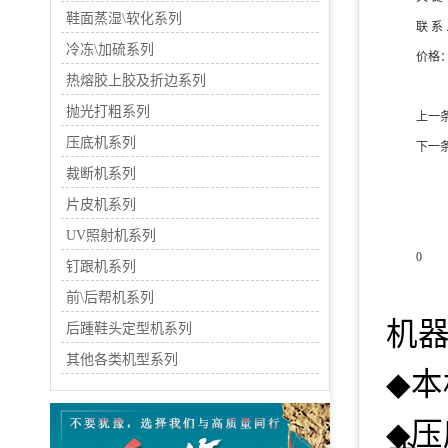
鞋面蒸湿\软化系列
联 系
冷冻\加硫系列
价格
热熔胶上胶及折边系列
抛光打粗系列
上一
压底机系列
下一
裁断机系列
片皮机系列
UV照射机系列
0
钉跟机系列
前\后帮机系列
产品
机
后踵鞋头定型机系列
其他各类机型系列
◆
本
◆
压